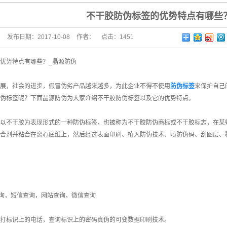
不干胶防伪标签的优势特点有哪些
发布日期：
2017-10-08
作者：
点击：
1451
优势特点有哪些？_晶源防伪
展，社会的进步，假冒伪劣产品越来越多，为此企业不得不使用
防伪标签
来保护自己
伪标签
呢？下面晶源防伪为大家介绍不干胶防伪标签以及它的优势特点。
以不干胶为表现形式的一种防伪标签，也被称为不干胶防伪商标或不干胶标志，在某
合剂并粘合在离心底纸上，然后经过表面印刷、植入防伪技术、喷防伪码、刮图层、
查询，短信查询，网站查询，微信查询
打标识上的电话，查询标识上的密码真伪的可变数据印刷技术。