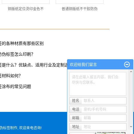
铜版纸定位烫印金色不
普通铜版纸不干胶防伪
签的各种材质有那些区别
防伪标签怎么印刷？
欢迎给我们留言
签是什么？优缺点、适用行业及定制选购全攻略
签材料如何？
请在此输入留言内容，我们会
尽快与您联系。
签涂布的常见问题
姓名
联系人
电话
座机/手机号码
邮箱
邮箱
地址
地址
伪标签制作
, 欢迎来电咨询!