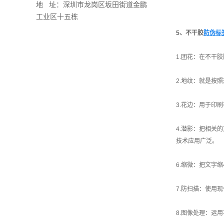
地 址：深圳市龙岗区坂田街道金鹏
工业区十五栋
5、不干胶
防伪标
1.团花：在不干
2.地纹：就是按
3.花边：用于印
4.潜影：把相关
技术应用广泛。
6.缩微：把文字
7.防扫描：使用
8.图像处理：运