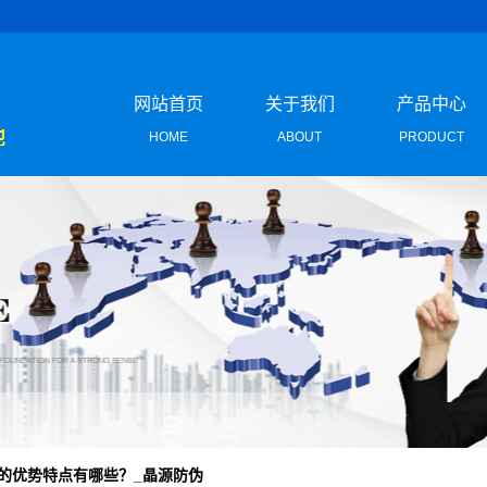
网站首页
关于我们
产品中心
HOME
ABOUT
PRODUCT
企业形象
防伪标签
荣誉资质
激光防伪标
团队风采
二维码防伪标
联系我们
定位烫印防伪
不干胶防伪标
特色防伪标
的优势特点有哪些？_晶源防伪