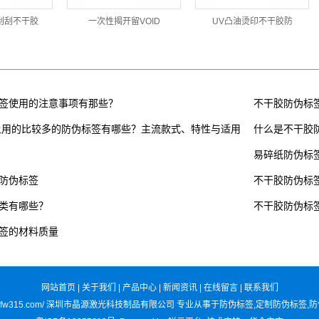
刮刮不干胶
一次性揭开留VOID
UV凸油烫印不干胶防
签使用的注意事项有那些？
不干胶防伪标
面上用的比较多的防伪标签有哪些？主流款式、特性与适用
什么是不干胶
易碎纸防伪标
防伪标签
不干胶防伪标
类有哪些？
不干胶防伪标
签的材料质量
网站首页
|
关于我们
|
产品中心
|
新闻资讯
|
在线留言
|
联系我们
//www.szfw315.com/ 深圳市晶源激光科技制品有限公司 专业从事于
防伪标签
,
定制防伪标签
,
防