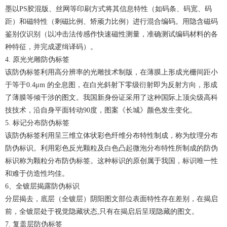
墨以PS胶混版、丝网等印刷方式将其信息特性（如码条、码宽、码
距）和磁特性（剩磁比例、矫顽力比例）进行混合编码。用隐含磁码
鉴别仪识别（以冲击法传感作快速磁性测量，准确测试编码材料的各
种特征，并完成逻缉译码）。
4. 原光光雕防伪标签
该防伪标签利用高分辨率的光雕技术制版，在薄膜上形成光栅间距小
于等于0.4μm 的全息图，在白光斜射下零级衍射即为反射方向，形成
了薄膜等倾干涉的图文。我国新身份证采用了这种国际上顶尖级高科
技技术，沿自身平面转动90度，图案《长城》颜色发生变化。
5. 标记分布防伪标签
该防伪标签利用呈三维立体状彩色纤维分布特性制成，称为纹理分布
防伪标识。利用彩色反光颗粒及白色凸起微泡分布特性所制成的防伪
标识称为颗粒分布防伪标签。这种标识的原创属于我国，标识唯一性
和难于仿造性均佳。
6、全镀层揭露防伪标识
分层揭去，底层（全镀层）阴阳图文部位表面特性存在差别，在揭启
前，全镀层处于视觉隐藏状态,只有在揭启后呈现隐藏的图文。
7. 复盖层防伪标签