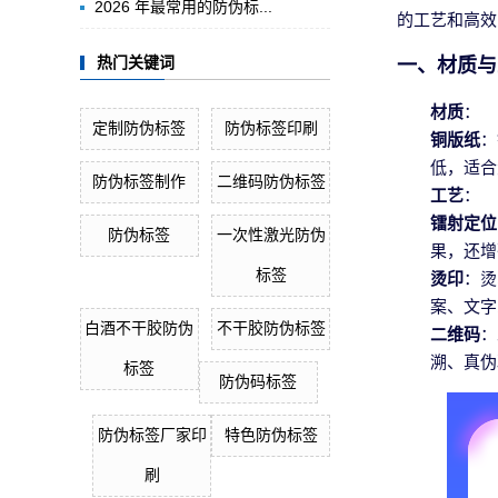
2026 年最常用的防伪标...
的工艺和高效
一、材质与
热门关键词
材质
：
定制防伪标签
防伪标签印刷
铜版纸
：
低，适合
防伪标签制作
二维码防伪标签
工艺
：
镭射定位
防伪标签
一次性激光防伪
果，还增
标签
烫印
：烫
案、文字
白酒不干胶防伪
不干胶防伪标签
二维码
：
溯、真伪
标签
防伪码标签
防伪标签厂家印
特色防伪标签
刷