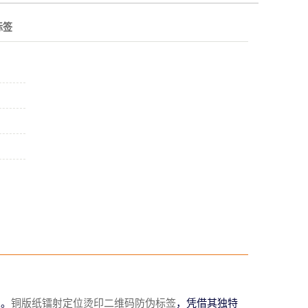
标签
业。
铜版纸镭射定位烫印二维码防伪标签
，凭借其独特