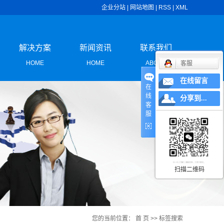
企业分站
|
网站地图
|
RSS
|
XML
解决方案
新闻资讯
联系我们
HOME
HOME
ABOUT
客服
在线留言
在
解决方案
公司新闻
联系我们
线
分享到...
客
签
行业新闻
服
签
技术知识
标签
扫描二维码
签
签
您的当前位置：
首 页
>> 标签搜索