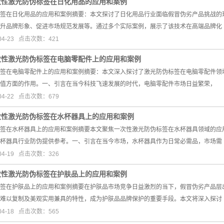
次性激光防伪标签在日化用品的应用和案例
签在日化用品的应用和案例摘要：本文探讨了日化用品行业面临假冒伪劣产品挑战的
升品牌形象、促进市场规范发展等。通过多个实际案例，展示了该技术在高端品牌化
04-23 点击次数：421
次性激光防伪标签在电脑零配件上的应用和案例
签在电脑零配件上的应用和案例摘要：本文深入探讨了激光防伪标签在电脑零配件领
值方面的作用。一、引言在当今科技飞速发展的时代，电脑零配件市场日益繁荣，
04-22 点击次数：679
次性激光防伪标签在水杯器具上的应用和案例
签在水杯器具上的应用和案例摘要本文聚焦一次性激光防伪标签在水杯器具领域的应
杯器具行业防伪提供参考。一、引言在当今市场，水杯器具作为日常必需品，市场需
04-19 点击次数：326
次性激光防伪标签在护肤品上的应用和案例
签在护肤品上的应用和案例摘要在护肤品市场竞争日益激烈的当下，假冒伪劣产品层
难以复制及美观实用兼具的特性，成为护肤品品牌保护的重要手段。本文将深入探讨
04-18 点击次数：565