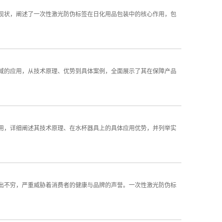
现状，阐述了一次性激光防伪标签在日化用品包装中的核心作用，包
域的应用，从技术原理、优势到具体案例，全面展示了其在保障产品
用，详细阐述其技术原理、在水杯器具上的具体应用优势，并列举实
出不穷，严重威胁着消费者的健康与品牌的声誉。一次性激光防伪标