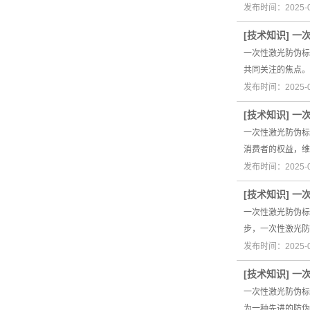
发布时间：2025-
[
技术知识
]
一
一次性激光防伪标
共同关注的焦点。
发布时间：2025-
[
技术知识
]
一
一次性激光防伪标
消费者的权益，维
发布时间：2025-
[
技术知识
]
一
一次性激光防伪标
步，一次性激光防
发布时间：2025-
[
技术知识
]
一
一次性激光防伪标
为一种先进的防伪