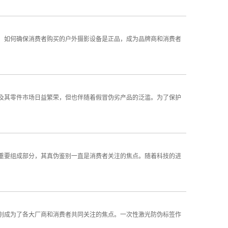
，如何确保消费者购买的户外摄影设备是正品，成为品牌商和消费者
及其零件市场日益繁荣，但也伴随着假冒伪劣产品的泛滥。为了保护
重要组成部分，其真伪鉴别一直是消费者关注的焦点。随着科技的进
别成为了各大厂商和消费者共同关注的焦点。一次性激光防伪标签作