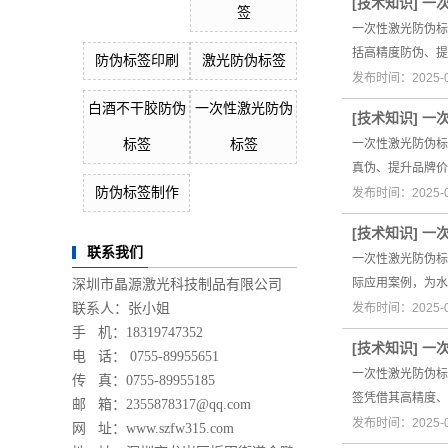
[
技术知识
]
一
签
一次性激光防伪标
括高精度防伪、提
防伪标签印刷
激光防伪标签
发布时间：2025-
白酒不干胶防伪
一次性激光防伪
[
技术知识
]
一
标签
标签
一次性激光防伪标
真伪、提升品牌价
防伪标签制作
发布时间：2025-
[
技术知识
]
一
联系我们
一次性激光防伪标
际应用案例，为水
深圳市晶源激光科技制品有限公司
联系人：张小姐
发布时间：2025-
手 机：18319747352
[
技术知识
]
一
电 话： 0755-89955651
一次性激光防伪标
传 真：0755-89955185
签凭借其高精度、
邮 箱：2355878317@qq.com
发布时间：2025-
网 址：www.szfw315.com