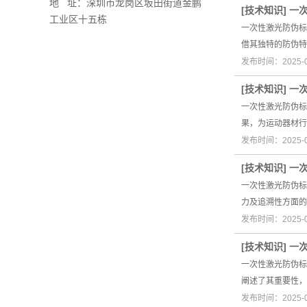
地 址：深圳市龙岗区坂田街道金鹏
[
技术知识
]
一
工业区十五栋
一次性激光防伪标
借其独特的防伪特
发布时间：2025-
[
技术知识
]
一
一次性激光防伪标
果，为运动器材行
发布时间：2025-
[
技术知识
]
一
一次性激光防伪标
力及追溯性方面的
发布时间：2025-
[
技术知识
]
一
一次性激光防伪标
阐述了其重要性，
发布时间：2025-