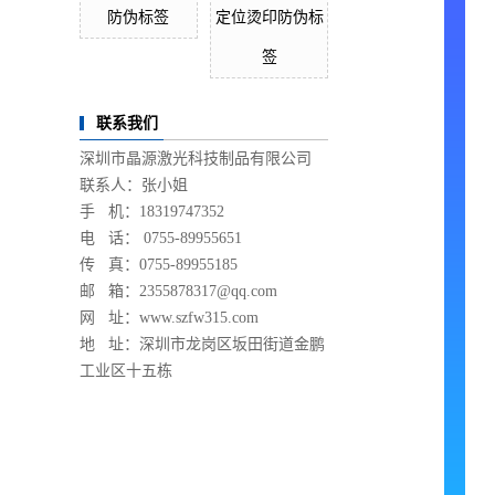
防伪标签
定位烫印防伪标
签
联系我们
深圳市晶源激光科技制品有限公司
联系人：张小姐
手 机：18319747352
电 话： 0755-89955651
传 真：0755-89955185
邮 箱：2355878317@qq.com
网 址：www.szfw315.com
地 址：深圳市龙岗区坂田街道金鹏
工业区十五栋