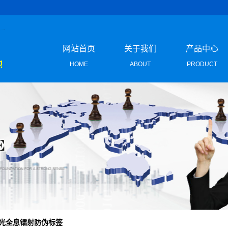
网站首页
关于我们
产品中心
HOME
ABOUT
PRODUCT
企业形象
防伪标签
荣誉资质
激光防伪标
团队风采
二维码防伪标
联系我们
定位烫印防伪
不干胶防伪标
特色防伪标
光全息镭射防伪标签